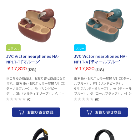
ンテンツ保護 SCMS-T方式 電池持続時間
場合 050-3754-9800) 受付時間 10:00 ～
※1 イヤホン：最大8時間、充電ケース：
18:00 【同梱物】 ・PULSE Elite ワイヤレ
最大16時間（計：最大24時間） 充電時間
スヘッドセット ・PlayStation Link USBア
※1 イヤホン：約2時間、充電ケース：約
ダプター ・PULSE Elite 充電フック ・携帯
2.5時間 質量 イヤホン(片耳)：約4.9g、充
用ケース ・マウンティングプレート* ・
電ケース：約30g 付属品 充電ケース、充電
USBケーブル ・印刷物一式 *壁に固定する
用USBケーブル、ロゴステッカー
ネジなどの工具は付属していません。
©Sony Interactive Entertainment Inc. All
rights reserved. Design and specifications
カラフル
お取り寄せ
ブルー
お取り寄せ
are subject to change without notice.
JVC Victor nearphones HA-
JVC Victor nearphones HA-
NP1T-T [マルーン]
NP1T-A [ティールブルー]
￥17,820
￥17,820
(税込)
(税込)
※こちらの商品は、お取り寄せ商品になり
型名 HA‐NP1T カラー展開 AN（エターナ
ます。 型名 HA‐NP1T カラー展開 AN（エ
ルブルー）、PN（サンドピーチ）、
ターナルブルー）、PN（サンドピー
GN（ソルティオリーブ）、-A（ティール
チ）、GN（ソルティオリーブ）、-A（テ
ブルー）、-B（コールブラック）、-H（ア
ィールブルー）、-B（コールブラッ
イスグレー）、-T（マルーン）、-W（オフ
(0)
(0)
ク）、-H（アイスグレー）、-T（マルー
ホワイト） 種類 オープンイヤータイプ ド
ン）、-W（オフホワイト） 種類 オープン
ライバーユニット 口径10mm 通信方式/出
お取り寄せ商品
お取り寄せ商品
イヤータイプ ドライバーユニット 口径
力 Bluetooth®標準規格 Ver.5.3 / Power
10mm 通信方式/出力 Bluetooth®標準規格
Class 1 対応コーデック SBC / AAC 対応コ
Ver.5.3 / Power Class 1 対応コーデック
ンテンツ保護 SCMS-T方式 電池持続時間
SBC / AAC 対応コンテンツ保護 SCMS-T方
※1 イヤホン：最大8時間、充電ケース：
式 電池持続時間※1 イヤホン：最大8時
最大16時間（計：最大24時間） 充電時間
間、充電ケース：最大16時間（計：最大
※1 イヤホン：約2時間、充電ケース：約