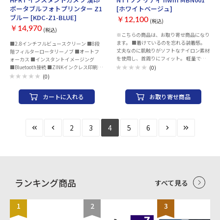
ポータブルフォトプリンター Z1
[ホワイトベージュ]
ブルー [KDC-Z1-BLUE]
￥12,100
(税込)
￥14,970
(税込)
※こちらの商品は、お取り寄せ商品になり
ます。 ■着けているのを忘れる装着感。
■2.8インチフルビュースクリーン ■8段
丈夫なのに肌触りがソフトなナイロン素材
階フィルターロータリーノブ ■オートフ
を使用し、首周りにフィット。 軽量で、
ォーカス ■インスタントイメージング
もちろん耳にも負担がかかりにくい形状。
■Bluetooth接続 ■ZINKインクレス印刷技
(0)
さらに最大再生時間は20時間と長時間ス
術 ■ARビデオ印刷 ■専用フィルム5枚付
(0)
トレスフリー。 ■イヤホンなのに、まる
でスピーカー。 オープンイヤー型に最適
カートに入れる
お取り寄せ商品
化された直径12mmのドライバー。豊かな
音色を担うカーボンファイバーダイヤフラ
ムを採用し、クリアな中高域、輪郭ある低
音と、広がりを感じるプレミアムサウンド
2
3
4
5
6
を実現。 ■NTTが開発した、音漏れ抑制
PSZ技術搭載。 独自のPSZ（パーソナライ
ズドサウンドゾーン）技術搭載。オープン
イヤー型イヤホンの弱点であった「⾳漏
れ」を最⼩限に抑え、周囲の人も快適に過
ごせる。 ■自転車や街歩きでも安心。周
囲の音や状況に気づける。 外音が自然に
ランキング商品
すべて見る
聴こえるオープンイヤー型だから、周囲の
音や状況を認識できる。さらにIPX5相当の
防水性能を備え、アウトドアにも安心。
1
2
3
■イヤホンを着けたまま家族やペットと会
話できる。 耳をふさがないから、家族な