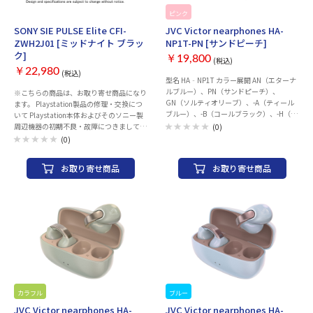
お取り寄せ
ピンク
お取り寄せ
SONY SIE PULSE Elite CFI-
JVC Victor nearphones HA-
ZWH2J01 [ミッドナイト ブラッ
NP1T-PN [サンドピーチ]
ク]
￥19,800
(税込)
￥22,980
(税込)
型名 HA‐NP1T カラー展開 AN（エターナ
ルブルー）、PN（サンドピーチ）、
※こちらの商品は、お取り寄せ商品になり
GN（ソルティオリーブ）、-A（ティール
ます。 Playstation製品の修理・交換につ
ブルー）、-B（コールブラック）、-H（ア
いて Playstation本体およびそのソニー製
イスグレー）、-T（マルーン）、-W（オフ
周辺機器の初期不良・故障につきまして
(0)
ホワイト） 種類 オープンイヤータイプ ド
は、PlaystationRインフォメーションセン
(0)
ライバーユニット 口径10mm 通信方式/出
ターまでお問い合わせのほどお願いいたし
力 Bluetooth®標準規格 Ver.5.3 / Power
ます。販売店での返品・交換は行っており
お取り寄せ商品
お取り寄せ商品
Class 1 対応コーデック SBC / AAC 対応コ
ません。 また、お買い上げいただいた製
ンテンツ保護 SCMS-T方式 電池持続時間
品の付属品の不足や欠品のお問合せも下記
※1 イヤホン：最大8時間、充電ケース：
コールセンターでお受けしています。
最大16時間（計：最大24時間） 充電時間
Playstationインフォメーションセンター
※1 イヤホン：約2時間、充電ケース：約
電話番号：0570-783-929(一部のIP電話の
2.5時間 質量 イヤホン(片耳)：約4.9g、充
場合 050-3754-9800) 受付時間 10:00 ～
電ケース：約30g 付属品 充電ケース、充電
18:00 付属品 ・PULSE Elite ワイヤレスヘ
用USBケーブル、ロゴステッカー
ッドセット ・PlayStation Link USBアダプ
ター ・PULSE Elite 充電フック ・マウンテ
ィングプレート* ・USBケーブル ・印刷物
1式 *壁に固定するネジなどの工具は付属
していません。
カラフル
お取り寄せ
ブルー
お取り寄せ
JVC Victor nearphones HA-
JVC Victor nearphones HA-