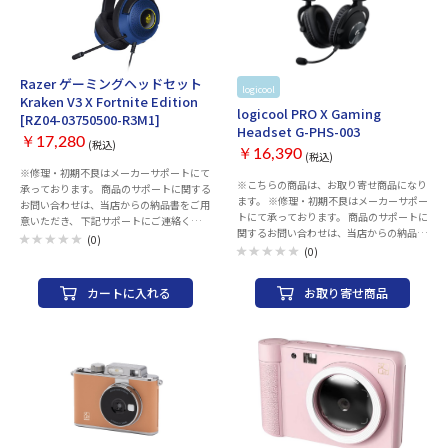
24時間） 充電時間※1 イヤホン：約2時
2.5時間 質量 イヤホン(片耳)：約4.9g、充
間、充電ケース：約2.5時間 質量 イヤホン
電ケース：約30g 付属品 充電ケース、充電
(片耳)：約4.9g、充電ケース：約30g 付属
用USBケーブル、ロゴステッカー
品 充電ケース、充電用USBケーブル、ロゴ
ステッカー
Razer ゲーミングヘッドセット
logicool
お取り寄せ
Kraken V3 X Fortnite Edition
logicool PRO X Gaming
[RZ04-03750500-R3M1]
Headset G-PHS-003
￥17,280
(税込)
￥16,390
(税込)
※修理・初期不良はメーカーサポートにて
※こちらの商品は、お取り寄せ商品になり
承っております。 商品のサポートに関する
ます。 ※修理・初期不良はメーカーサポー
お問い合わせは、当店からの納品書をご用
トにて承っております。 商品のサポートに
意いただき、 下記サポートにご連絡くださ
関するお問い合わせは、当店からの納品書
い。※当店での返品・交換は行っておりま
(0)
をご用意いただき、 下記サポートにご連絡
(0)
せん。 また、2022年11月現在はメールで
ください。 ※当店での返品・交換は行っ
のサポートのみとなっております。 ■MSY
ておりません。 ロジクール カスタマーリ
株式会社 カスタマサポート 【お問い合わ
カートに入れる
お取り寄せ商品
レーションセンター TEL: 050-3196-5644
せ先メールアドレス】 game-
営業時間： 月曜日～金曜日（祝日を除
support@msygroup.com ※メール「本
く） 午前９時～午後６時 本体サイズ長
文」に下記内容をご記載頂き、お問い合わ
さ：138mmx幅：94mmx高さ：195mm
せ先メールアドレスまで お送り下さいま
本体重量320g（ケーブル除く）ケーブル
すようお願い申し上げます。 【記載内容】
長ケーブル長：2mモバイル ケーブル長：
・製品名 ・症状・トラブル内容・ご質問
1.5mパソコンスプリッタ：120mmプラグ
等 ・製品のご購入店舗名・ご購入年月日
形状USB付属品［梱包内容］PRO Xゲーミ
※メールのご返答にお時間を頂戴する場合
ング ヘッドセット、低反発合成皮革イヤ
がございます。 ※交換品等の発送は運送の
ーパッド、低反発クロス イヤーパッド、
状況により通常より遅延する可能性もござ