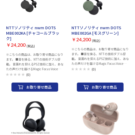
お取り寄せ
お取り寄せ
NTTソノリティ nwm DOTS
NTTソノリティ nwm DOTS
MBE002KA [チャコールブラッ
MBE002GA [モスグリーン]
ク]
￥24,200
(税込)
￥24,200
(税込)
※こちらの商品は、お取り寄せ商品になり
ます。 ■音を操る、NTTの技術ダブル搭
※こちらの商品は、お取り寄せ商品になり
載。 音漏れを抑えるPSZ技術に加え、あな
ます。 ■音を操る、NTTの技術ダブル搭
たの声だけを届けるMagic Focus Voiceも
載。 音漏れを抑えるPSZ技術に加え、あな
搭載した、完全ワイヤレスタイプ。 ■オ
たの声だけを届けるMagic Focus Voiceも
(0)
ープンイヤーでありながら、パワフルなオ
搭載した、完全ワイヤレスタイプ。 ■オ
(0)
ーディオ体験。 完全新規設計のドライバ
ープンイヤーでありながら、パワフルなオ
ーによる、高音質かつパワフルなオーディ
ーディオ体験。 完全新規設計のドライバ
お取り寄せ商品
お取り寄せ商品
オ体験。 ■自分も周囲も、快適なオンラ
ーによる、高音質かつパワフルなオーディ
イン会議を。 片耳約8gと軽量なため、長
オ体験。 ■自分も周囲も、快適なオンラ
時間のオンライン会議も快適。音を操るコ
イン会議を。 片耳約8gと軽量なため、長
ア技術を搭載し、周囲へも配慮。 ■最大
時間のオンライン会議も快適。音を操るコ
再生時間 約32時間で、長距離移動や旅行
ア技術を搭載し、周囲へも配慮。 ■最大
にも最適。 充電ケースを利用すると、最
再生時間 約32時間で、長距離移動や旅行
大32時間の再生可能。長時間のフライト
にも最適。 充電ケースを利用すると、最
など充電できない環境でも活躍。 ※本体
大32時間の再生可能。長時間のフライト
のみ利用の場合は、連続8時間再生
など充電できない環境でも活躍。 ※本体
のみ利用の場合は、連続8時間再生