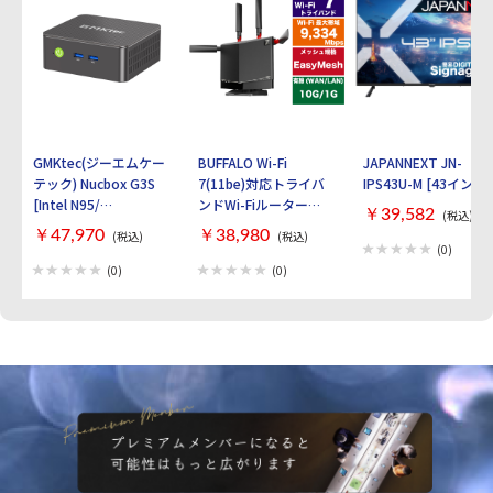
どの呼びかけにも気づける。イヤホンを着
けたままでも会話ができる。 ■オンライ
ン会議に最適。長時間ストレスフリー。
音漏れ抑制のPSZ技術を搭載で、オフィス
や静かな場所でも気兼ねなく使える。もち
ろんマイク搭載。 耳への圧迫感もなく、
蒸れにくい。
GMKtec(ジーエムケー
BUFFALO Wi-Fi
JAPANNEXT JN-
テック) Nucbox G3S
7(11be)対応トライバ
IPS43U-M [43インチ]
[Intel N95/
ンドWi-Fiルーター
￥39,582
(税込)
RAM:16GB/
AirStation
￥47,970
￥38,980
(税込)
(税込)
SSD:512GB/ Windows
WXR9300BE6P [ブラ
(0)
11 Pro]
ック]
(0)
(0)