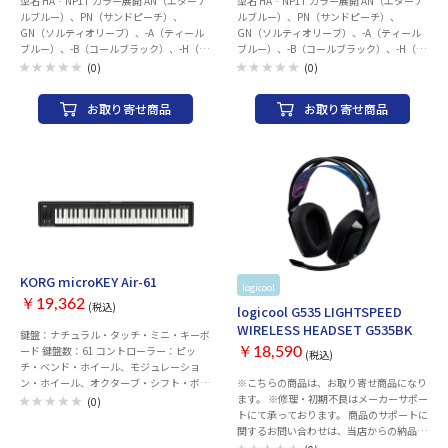
型名 HA‐NP1T カラー展開 AN（エターナ
型名 HA‐NP1T カラー展開 AN（エターナ
ルブルー）、PN（サンドピーチ）、
ルブルー）、PN（サンドピーチ）、
GN（ソルティオリーブ）、-A（ティール
GN（ソルティオリーブ）、-A（ティール
ブルー）、-B（コールブラック）、-H（ア
ブルー）、-B（コールブラック）、-H（ア
イスグレー）、-T（マルーン）、-W（オフ
イスグレー）、-T（マルーン）、-W（オフ
(0)
(0)
ホワイト） 種類 オープンイヤータイプ ド
ホワイト） 種類 オープンイヤータイプ ド
ライバーユニット 口径10mm 通信方式/出
ライバーユニット 口径10mm 通信方式/出
お取り寄せ商品
お取り寄せ商品
力 Bluetooth®標準規格 Ver.5.3 / Power
力 Bluetooth®標準規格 Ver.5.3 / Power
Class 1 対応コーデック SBC / AAC 対応コ
Class 1 対応コーデック SBC / AAC 対応コ
ンテンツ保護 SCMS-T方式 電池持続時間
ンテンツ保護 SCMS-T方式 電池持続時間
※1 イヤホン：最大8時間、充電ケース：
※1 イヤホン：最大8時間、充電ケース：
最大16時間（計：最大24時間） 充電時間
最大16時間（計：最大24時間） 充電時間
※1 イヤホン：約2時間、充電ケース：約
※1 イヤホン：約2時間、充電ケース：約
2.5時間 質量 イヤホン(片耳)：約4.9g、充
2.5時間 質量 イヤホン(片耳)：約4.9g、充
電ケース：約30g 付属品 充電ケース、充電
電ケース：約30g 付属品 充電ケース、充電
用USBケーブル、ロゴステッカー
用USBケーブル、ロゴステッカー
KORG microKEY Air-61
logicool
お取り寄せ
￥19,362
(税込)
logicool G535 LIGHTSPEED
WIRELESS HEADSET G535BK
鍵盤：ナチュラル・タッチ・ミニ・キーボ
ード 鍵盤数：61 コントローラー：ピッ
￥18,590
(税込)
チ・ベンド・ホイール、モジュレーショ
ン・ホイール、オクターブ・シフト・ボタ
※こちらの商品は、お取り寄せ商品になり
ン オクターブ・シフト：-3～+3 接続端
ます。 ※修理・初期不良はメーカーサポー
(0)
子：アサイナブル・スイッチ 無線方式：
トにて承っております。 商品のサポートに
Bluetooth Low Energy (Apple Bluetooth
関するお問い合わせは、当店からの納品書
Low Energy MIDI規格準拠) USB端子：B端
をご用意いただき、 下記サポートにご連絡