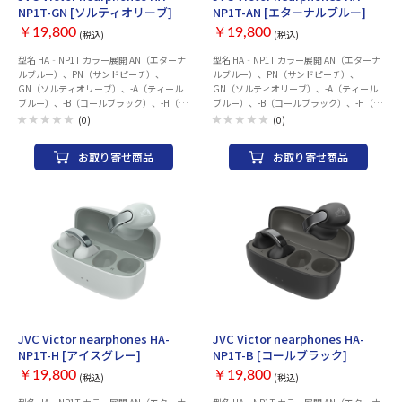
NP1T-GN [ソルティオリーブ]
NP1T-AN [エターナルブルー]
￥19,800
￥19,800
(税込)
(税込)
型名 HA‐NP1T カラー展開 AN（エターナ
型名 HA‐NP1T カラー展開 AN（エターナ
ルブルー）、PN（サンドピーチ）、
ルブルー）、PN（サンドピーチ）、
GN（ソルティオリーブ）、-A（ティール
GN（ソルティオリーブ）、-A（ティール
ブルー）、-B（コールブラック）、-H（ア
ブルー）、-B（コールブラック）、-H（ア
イスグレー）、-T（マルーン）、-W（オフ
イスグレー）、-T（マルーン）、-W（オフ
(0)
(0)
ホワイト） 種類 オープンイヤータイプ ド
ホワイト） 種類 オープンイヤータイプ ド
ライバーユニット 口径10mm 通信方式/出
ライバーユニット 口径10mm 通信方式/出
お取り寄せ商品
お取り寄せ商品
力 Bluetooth®標準規格 Ver.5.3 / Power
力 Bluetooth®標準規格 Ver.5.3 / Power
Class 1 対応コーデック SBC / AAC 対応コ
Class 1 対応コーデック SBC / AAC 対応コ
ンテンツ保護 SCMS-T方式 電池持続時間
ンテンツ保護 SCMS-T方式 電池持続時間
※1 イヤホン：最大8時間、充電ケース：
※1 イヤホン：最大8時間、充電ケース：
最大16時間（計：最大24時間） 充電時間
最大16時間（計：最大24時間） 充電時間
※1 イヤホン：約2時間、充電ケース：約
※1 イヤホン：約2時間、充電ケース：約
2.5時間 質量 イヤホン(片耳)：約4.9g、充
2.5時間 質量 イヤホン(片耳)：約4.9g、充
電ケース：約30g 付属品 充電ケース、充電
電ケース：約30g 付属品 充電ケース、充電
用USBケーブル、ロゴステッカー
用USBケーブル、ロゴステッカー
お取り寄せ
お取り寄せ
JVC Victor nearphones HA-
JVC Victor nearphones HA-
NP1T-H [アイスグレー]
NP1T-B [コールブラック]
￥19,800
￥19,800
(税込)
(税込)