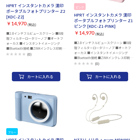
USB外付けサウンドカード、着脱式マイ
います。 ヘッドホンタイプ：オーバーヘッ
HPRT インスタントカメラ 漢印
ク、2mケーブル（インライン音量とミュ
ピンク
ド インターフェース：USB(有線) 装着タイ
ポータブルフォトプリンター Z2
ート コントロール付き）、ボタン付きモ
プ：両耳用 指向性：単一指向性 感度(ヘッ
HPRT インスタントカメラ 漢印
[KDC-Z2]
バイルケーブル、マイク ポートとヘッド
ドホン部)：103dBSPL/mW、1kHz 感度
ポータブルフォトプリンター Z1
フォン ポートに接続するためのYスプリッ
￥14,970
(マイク部)：-42±3dB リモコン：○ サラ
(税込)
ピンク [KDC-Z1-PINK]
タ、キャリングケース、取扱説明書、保証
ウンド：○ ゲーミング：○ ミュート機
書、保証規定【ヘッド】周波数特性20Hz
￥14,970
■2.8インチフルビュースクリーン ■8段
(税込)
能：○ ケーブル長さ：1.8 m 重量：285 g
～20kHz【ヘッド】インピーダンス
階フィルターロータリーノブ ■オートフ
カラー：ブルー系
■2.8インチフルビュースクリーン ■8段
35Ω【マイク】形式駆動方式：エレクトレ
ォーカス ■インスタントイメージング
階フィルターロータリーノブ ■オートフ
ット コンデンサーサイズ：6mm【マイ
■Bluetooth接続 ■ZINKインクレス印刷技
ォーカス ■インスタントイメージング
ク】指向性カーディオイド（単一指向性）
術 ■ARビデオ印刷 ■専用フィルム5枚付
(0)
■Bluetooth接続 ■ZINKインクレス印刷技
【マイク】周波数特性100Hz～10kHz対
術 ■ARビデオ印刷 ■専用フィルム5枚付
応OSWindows 7以降主な対応機種USBポ
(0)
ート搭載PCインターネット接続環境（オ
プションのソフトウェアのダウンロード
カートに入れる
カートに入れる
時）※Blue VO!CEやDTS Headphone:X
2.0サラウンドサウンドなどの高度な機能
は、ゲーミング ソフトウェアLogicool G
HUBを通じてPCでのみ機能します仕様
1［ヘッドフォン］ドライバー：ハイブリ
ッドメッシュPRO-G 50mmマグネット：
ネオジム感度：91.7dB SPL ＠ 1 mW ＆
1cm仕様3［素材］フォーク：アルミニウ
ムヘッドバンド：スチールイヤーパッドお
よびヘッドパッド：低反発合成皮革同梱の
イヤーパッド：低反発クロス
ブルー
お取り寄せ
HPRT インスタントカメラ 漢印
NTTソノリティ nwm MBN001