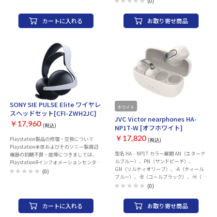
(0)
子 電源： ・単3形電池2本 (ワイヤレス接
ください。 ※当店での返品・交換は行っ
続時、アルカリ電池またはニッケル水素電
ておりません。 ロジクール カスタマーリ
カートに入れる
お取り寄せ商品
池) ・USBバス電源方式 (USB接続時) 電池
レーションセンター TEL: 050-3196-5644
寿命：約30時間 (アルカリ電池使用時) 消
営業時間： 月曜日～金曜日（祝日を除
費電流：100mA以下 外形寸法 (W) ×(D)
く） 午前９時～午後６時 ヘッドホンタイ
×(H)：850 × 139 × 54 mm 質量 (電池含
プ：オーバーヘッド インターフェース：
まず)：1.7kg 付属品：USBケーブル、取扱
USB(無線2.4GHz) 装着タイプ：両耳用 指
説明書、KORG Software Bundle code
向性：単一指向性 感度(ヘッドホン部)：
87.5dB SPL/mW リモコン：○ サラウン
ド：○ ゲーミング：○ ミュート機能：○
重量：236 g カラー：ブラック
SONY SIE PULSE Elite ワイヤレ
ホワイト
お取り寄せ
スヘッドセット[CFI-ZWH2JC]
JVC Victor nearphones HA-
￥17,960
(税込)
NP1T-W [オフホワイト]
￥17,820
Playstation製品の修理・交換について
(税込)
Playstation本体およびそのソニー製周辺
型名 HA‐NP1T カラー展開 AN（エターナ
機器の初期不良・故障につきましては、
ルブルー）、PN（サンドピーチ）、
PlaystationRインフォメーションセンター
GN（ソルティオリーブ）、-A（ティール
までお問い合わせのほどお願いいたしま
(0)
ブルー）、-B（コールブラック）、-H（ア
す。販売店での返品・交換は行っておりま
イスグレー）、-T（マルーン）、-W（オフ
せん。 また、お買い上げいただいた製品
(0)
ホワイト） 種類 オープンイヤータイプ ド
の付属品の不足や欠品のお問合せも下記コ
ライバーユニット 口径10mm 通信方式/出
ールセンターでお受けしています。
カートに入れる
お取り寄せ商品
力 Bluetooth®標準規格 Ver.5.3 / Power
Playstationインフォメーションセンター
Class 1 対応コーデック SBC / AAC 対応コ
電話番号：0570-783-929(一部のIP電話の