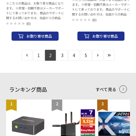
※こちらの商品は、お取り寄せ商品になり
ます。 ※修理・初期不良はメーカーサポー
8.5cmウッドコーン×2 電源：
ます。 ※修理・初期不良はメーカーサポー
トにて承っております。 商品のサポートに
AC100V（50Hz/60Hz） 消費電力：
トにて承っております。 商品のサポートに
関するお問い合わせは、当店からの納品書
24W（定格消費電力）／ 5W以下
関するお問い合わせは、当店からの納品書
をご用意いただき、 下記サポートにご連絡
（Bluetooth®スタンバイ時）／0.5W以下
(0)
をご用意いただき、 下記サポートにご連絡
(0)
ください。 ※当店での返品・交換は行っ
（ノーマルスタンバイ時） 最大外形寸
ください。 ※当店での返品・交換は行っ
ておりません。 ※ご購入後のご相談窓口
法：幅 450 mm × 高さ 136 mm × 奥行き
ておりません。 ※ご購入後のご相談窓口
専用 03-6634-4949 平日：10:00-
290 mm 質量：7.05 kg 付属品：リモコ
お取り寄せ商品
お取り寄せ商品
専用 03-6634-4949 平日：10:00-
12:00/14：00-17：00
ン、リモコン用単4形乾電池(2本)、 FM簡
12:00/14：00-17：00
https://www.dji.com/jp/support
易型室内アンテナ、AMループアンテナ
https://www.dji.com/jp/support
※1：PCM信号のみ／サンプリング周波数
32kHz～192kHzに対応。 ※2：接続する
1
2
3
4
5
USB機器は、USBマスストレージクラスデ
バイスに対応したものに限ります。
USBメモリーは付属しておりません。
※3：著作権保護された音楽ファイルは再
生できません。 ※4：すべてのBluetooth®
機器との接続における動作を保証するもの
ではありません。 ※5：ヘッドホンの音声
ランキング商品
すべて見る
はバランス調整できません。 ＜ウッドコ
ーンスピーカーについて＞ ●原音を忠実
に再現するため、振動板に天然木を採用し
1
2
3
ています。そのため、外観が一台ごとに異
なります。