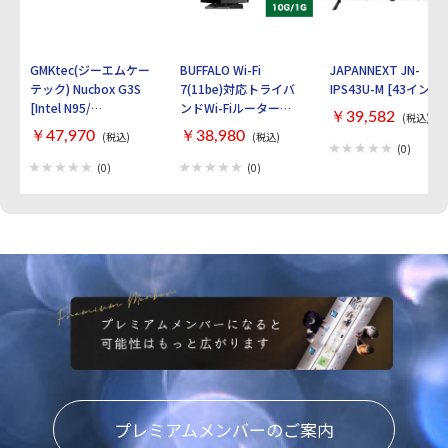
GMKtec(ジーエムケー
BUFFALO Wi-Fi
JAPANNEXT JN-
テック) Nucbox G3S
7(11be)対応トライバ
IPS43U-M [43インチ]
[Intel N95/
ンドWi-Fiルーター
￥39,582
(税込)
RAM:16GB/
AirStation
￥47,970
￥38,980
(税込)
(税込)
SSD:512GB/ Windows
WXR9300BE6P [ブラ
(0)
11 Pro]
ック]
(0)
(0)
プレミアムメンバーのご案内