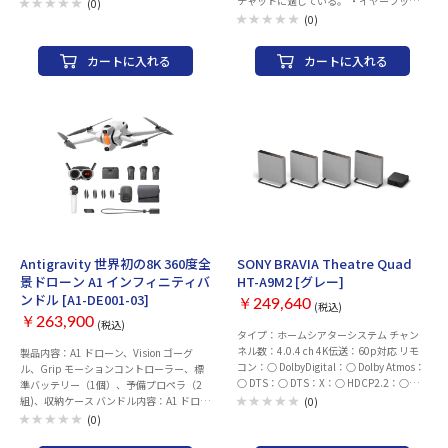
チャットに適している。 ・イヤーフック
ー底面） 電源 USB-Cポート：5V/2A
(0)
は左右どちらにも付け替えでき、自在に曲
USB-C PDポート：30W ※1：10W RMSで
(0)
げて角度調節も可能。ドライバー不要でパ
使用する場合は、10Wが供給可能なUSB-C
ソコンに接続するだけで使用できる。 ・
ポートや、10Wが供給可能なUSB-C電源ア
カートに入れる
カートに入れる
周囲の雑音を拾いにくいノイズ低減高性能
ダプターまたは5V/2Aが出力可能なUSB-A
マイクを採用。マイクを最適な位置に調整
電源アダプターをお使い下さい。 ※2：
できるフレキシブルアームを搭載してい
30W RMSで使用する場合は、30Wが供給
る。
可能なUSB-C PD電源アダプターお使い下
さい。 ※3：ボタンによる切替方式となり
ます。各再生ソースはミックスされませ
ん。 ※4：USBオーディオとして認識され
ると再生モードがUSBオーディオに切り替
わります。 ※5：3極タイプのステレオ ラ
イン ケーブルをサポートしています。ライ
ン入力ケーブルの接続を検出すると再生モ
ードがライン入力に切り替わります。
お取り寄せ
お取り寄せ
※6：ヘッドセット端子にヘッドホン/ヘッ
Antigravity 世界初の8K 360度全
SONY BRAVIA Theatre Quad
ドセットを接続すると、スピーカーからの
景ドローン A1 インフィニティバ
HT-A9M2 [グレー]
出力はミュートされます。ヘッドセット端
ンドル [A1-DE001-03]
￥249,640
子は3.5mm CTIA仕様のイヤホン マイクに
(税込)
対応しています。他の4極プラグ仕様
￥263,900
(税込)
タイプ：ホームシアターシステム チャン
（OMTPなど）の機器は接続できません。
ネル数：4.0.4 ch 4K伝送：60p対応 リモ
製品内容：A1 ドローン、Vision ゴーグ
※7：マイク端子は3.5mm端子のPC用マ
コン：○ DolbyDigital：○ Dolby Atmos：
ル、Grip モーションコントローラー、標
イクに対応しています。ダイナミック マイ
○ DTS：○ DTS：X：○ HDCP2.2：○
準バッテリー（1個）、予備プロペラ（2
クには対応していません。マイク入力はオ
HDCP2.3：○ 自動音場補正：○ ハイレ
組)、収納ケース バンドル内容：A1 ドロー
ーディオ ソースがUSBまたは
(0)
ゾ：○ HDR対応：○ 電源連動：○
ン、Vision ゴーグル、Grip モーションコ
Bluetooth（HFP利用時）でのみ有効で
(0)
Bluetooth：○ Bluetoothコーデック：SBC
ントローラー、大容量バッテリー（3
す。 製品の内容： ・左右スピーカー本体
AAC LDAC Wi-Fi：○ LAN：○ AirPlay対