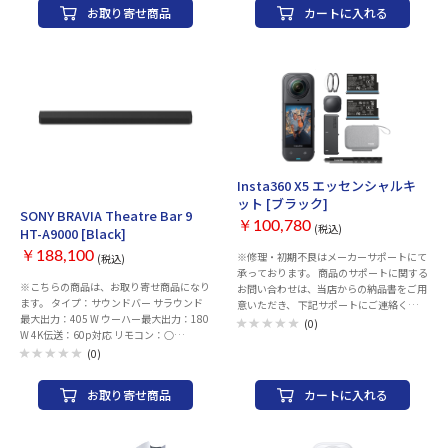
個）、予備プロペラ（4組)、収納ケース、
（約1.8m スピーカー ケーブル付属） ・
お取り寄せ商品
カートに入れる
応：○ Spotify対応：○ HDMI端子：入力
A1 充電ハブ、スリングバッグ、クイック
USB A-Cケーブル、USB C-Cケーブル（各1
端子：1系統 出力端子：1系統 (ARC対応)
リーダー 保証期間：1年間 アフターサービ
本、約1.5m） ・3.5mm AUXケーブル（約
(eARC対応) 幅x高さx奥行：フロント・リ
スの流れや保証内容の詳細については、
1.2m） ・クイック スタート ガイド/ハー
アスピーカー：289x275x55 mm 重量：フ
https://insta360.com/supportをご覧く
ドウェア保証書 USB電源アダプターは付属
ロント・リアスピーカー：2.4 kg
ださい。
しません。Windows PC用Creative製ソフ
トウェアはダウンロード提供となります。
保証期間：1年
Insta360 X5 エッセンシャルキ
お取り寄せ
ット [ブラック]
SONY BRAVIA Theatre Bar 9
￥100,780
(税込)
HT-A9000 [Black]
￥188,100
※修理・初期不良はメーカーサポートにて
(税込)
承っております。 商品のサポートに関する
※こちらの商品は、お取り寄せ商品になり
お問い合わせは、当店からの納品書をご用
ます。 タイプ：サウンドバー サラウンド
意いただき、 下記サポートにご連絡くださ
最大出力：405 W ウーハー最大出力：180
い。 ※当店での返品・交換は行っており
(0)
W 4K伝送：60p対応 リモコン：○
ません。 Insta360お客様コールセンター
DolbyDigital：○ Dolby Atmos：○ DTS：
TEL：050-1731-8488 営業時間：月-金
(0)
○ DTS：X：○ HDCP2.2：○ HDCP2.3：
10:00-13:30 14:30-19:00（祝日を除く）
○ 自動音場補正：○ ハイレゾ：○ HDR対
画質：8K 撮像素子：1/1.28型 タイプ：ア
お取り寄せ商品
カートに入れる
応：○ 電源連動：○ Bluetooth：○
クションカメラ 記録メディア：
Bluetoothコーデック：SBC AAC LDAC Wi-
microSDHCカード microSDXCカード 手ブ
Fi：○ AirPlay対応：○ Spotify対応：○
レ補正機構：○ 焦点距離：6mm F値：F2
HDMI端子：入力端子：1系統 出力端子：1