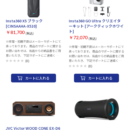
Typ-C 内蔵マイク：内蔵マイク×4 外部マ
イク入力：3.5mmマイクアダプター(別売)
LOG撮影：○ 音声コントロール：○ Wi-
Fi：○ Bluetooth：○ 防水性能：15m 耐低
Insta360 X5 ブラック
Insta360 GO Ultra クリエイタ
温性能：-20℃ 幅x高さx奥行き：
[CINSAAHA-X510]
ーキット [アークティックホワイ
46x124.5x38.2 mm 本体重量：200 g カラ
ト]
ー：サテンホワイト
￥81,700
(税込)
￥72,070
(税込)
※修理・初期不良はメーカーサポートにて
承っております。 商品のサポートに関する
※修理・初期不良はメーカーサポートにて
お問い合わせは、当店からの納品書をご用
承っております。 商品のサポートに関する
意いただき、 下記サポートにご連絡くださ
お問い合わせは、当店からの納品書をご用
い。 ※当店での返品・交換は行っており
意いただき、 下記サポートにご連絡くださ
(0)
ません。 Insta360お客様コールセンター
い。 ※当店での返品・交換は行っており
(0)
TEL：050-1731-8488 営業時間：月-金
ません。 Insta360お客様コールセンター
10:00-13:30 14:30-19:00（祝日を除く）
TEL：050-1731-8488 営業時間：月-金
カートに入れる
カートに入れる
画質：8K 撮像素子：1/1.28型 タイプ：ア
10:00-13:30 14:30-19:00（祝日を除く）
クションカメラ 記録メディア：
画質：4K 撮像素子：1/1.28型 タイプ：ア
microSDHCカード microSDXCカード 手ブ
クションカメラ 記録メディア：microSDカ
レ補正機構：○ 焦点距離：6mm F値：F2
ード(最大2TB) 液晶モニター：2.5 型(イン
夜間撮影機能：○ 撮影時間：208 分 360
チ) 手ブレ補正機構：○ 焦点距離：
度カメラ：○ タッチパネル：○ 静止画解
14.27mm F値：F2.85 夜間撮影機能：○
像度：11904×5952 メモリー静止画記録
撮影時間：70 分 タッチパネル：○ 静止画
形式：DNG メモリー動画解像度：
解像度：8192×6144 メモリー静止画記録
7680×3840 インターフェース：USB 3.0
形式：JPG/DNG RAW メモリー動画解像
Typ-C 内蔵マイク：内蔵マイク×4 外部マ
度：3840×2880 インターフェース：USB
イク入力：3.5mmマイクアダプター(別売)
2.0 Typ-C 内蔵マイク：○ 音声コントロー
JVC Victor WOOD CONE EX-D6
LOG撮影：○ 音声コントロール：○ Wi-
お取り寄せ