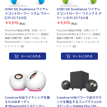
トローラーで、特別なプレイ体験を。 タ
ッチパッドに施された光沢のある
SONY SIE DualSense ワイヤレ
SONY SIE DualSense ワイヤレ
PlayStation®シェイプのパターンと、コン
スコントローラー リズム ブルー
スコントローラー リミックス グ
トローラー全体を彩る独特なブルーとネイ
[CFI-ZCT2J15]
リーン [CFI-ZCT2J14]
ビーのカラーリングが特徴。 ©Sony
Interactive Entertainment Inc. All rights
￥9,970
￥9,970
(税込)
(税込)
reserved. Design and specifications are
subject to change without notice.
Playstation製品の修理・交換について
Playstation製品の修理・交換について
Playstation本体およびそのソニー製周辺
Playstation本体およびそのソニー製周辺
機器の初期不良・故障につきましては、
機器の初期不良・故障につきましては、
PlaystationRインフォメーションセンター
PlaystationRインフォメーションセンター
までお問い合わせのほどお願いいたしま
までお問い合わせのほどお願いいたしま
(0)
(0)
す。販売店での返品・交換は行っておりま
す。販売店での返品・交換は行っておりま
せん。 また、お買い上げいただいた製品
せん。 また、お買い上げいただいた製品
カートに入れる
カートに入れる
の付属品の不足や欠品のお問合せも下記コ
の付属品の不足や欠品のお問合せも下記コ
ールセンターでお受けしています。
ールセンターでお受けしています。
Playstationインフォメーションセンター
Playstationインフォメーションセンター
電話番号：0570-783-929(一部のIP電話の
電話番号：0570-783-929(一部のIP電話の
場合 050-3754-9800) 受付時間 10:00 ～
場合 050-3754-9800) 受付時間 10:00 ～
18:00 同梱物 ： ・DualSense® ワイヤレス
18:00 同梱物 ： ・DualSense® ワイヤレス
コントローラー リズム ブルー ・取扱説明
コントローラー リミックス グリーン ・取
書 プレイは熱く。鮮烈なカラーをまとっ
扱説明書 プレイは熱く。鮮烈なカラーを
たDualSense®ワイヤレスコントローラー
まとったDualSense®ワイヤレスコントロ
のハイパーポップ コレクションで、ビジ
ーラーのハイパーポップ コレクション
ュアルは派手に。 ©Sony Interactive
で、ビジュアルは派手に。 ©Sony
Creative RGBライティングを備
Creative USBパワーで迫力サウ
Entertainment Inc. All rights reserved.
Interactive Entertainment Inc. All rights
えたUSBオーディ
ンドを再生するコンパクト2.1ch
Design and specifications are subject to
reserved. Design and specifications are
オ/Bluetooth5.3 スピーカー
スピーカー Pebble Plus [SP-
change without notice.
subject to change without notice.