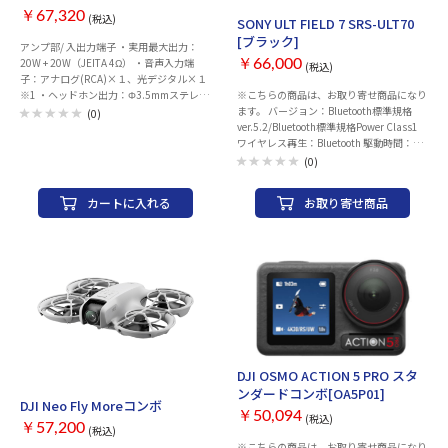
ル：○ Wi-Fi：○ Bluetooth：○ 防水性
Fi：○ Bluetooth：○ 防水性能：15m 耐低
￥67,320
能：10m 耐低温性能：-20℃ 幅x高さx奥行
(税込)
SONY ULT FIELD 7 SRS-ULT70
温性能：-20℃ 幅x高さx奥行き：
き：46x45.7x18.3 mm 本体重量：52.9 g
[ブラック]
アンプ部/ 入出力端子 ・実用最大出力：
46x124.5x38.2 mm 本体重量：200 g カラ
カラー：アークティックホワイト
20W + 20W（JEITA 4Ω） ・音声入力端
ー：ブラック
￥66,000
(税込)
子：アナログ(RCA)×１、光デジタル×１
※1 ・ヘッドホン出力：Φ3.5mmステレオ
※こちらの商品は、お取り寄せ商品になり
ミニ ×1 ・USB端子：1 CD部 ・再生可能
ます。 バージョン：Bluetooth標準規格
(0)
メディア：音楽CD、CD‐R/RW（MP3、
ver.5.2/Bluetooth標準規格Power Class1
WMA） チューナー部 ・受信周波数：
ワイヤレス再生：Bluetooth 駆動時間：電
FM:76.0MHz~95.0MHz (ワイドFM対応)
池持続時間：約30時間(ULT1/ULT2オン、
(0)
AM:531KHz~1,602KHz USB部※2 ・再生
ライティングオフ、音量を約16で使用時)
フォーマット※3：WAV/FLAC（最大
電源：AC/充電池 対応プロファイル：
カートに入れる
お取り寄せ商品
192kHz/24bit)、MP3、WMA ・録音フォ
A2DP AVRCP SPP 対応コーデック：SBC
ーマット：MP3（128kbps/192kbps）
AAC LDAC 再生チャンネル：ステレオ スピ
Bluetooth®部※4 ・通信方式：Bluetooth®
ーカー構成：2Way スピーカー方式：デュ
標準規格 Ver. 5.0 ・出力/最大通信距離：
アル・パッシブラジエーター方式 防水・
Class 2 / 約10m ・対応プロファイル：
防滴：IP67 複数台同時再生(Bluetooth)：
A2DP、AVRCP ・対応コーデック：SBC、
○ ライト・イルミネーション機能：○ 自
AAC、aptX、aptX HD、aptX LowLatency
動スリープモード：○ アウトドア向け：
Bluetooth® 送信機能※4 ・通信方式：
○ 入力端子：ミニプラグ入力x1 幅x高さx
Bluetooth®標準規格 Ver. 5.1 ・出力/最大通
奥行き：512x224x222 mm 重量：6300 g
信距離：Class 2 / 約10m ・対応プロフ
カラー：ブラック
ァイル：A2DP ・対応コーデック：SBC サ
DJI OSMO ACTION 5 PRO スタ
ウンド ・重低音：● ・BASS/TREBLE音質
お取り寄せ
ンダードコンボ[OA5P01]
調整：● ・L/Rバランス調整：● クロッ
DJI Neo Fly Moreコンボ
ク・タイマー：● 再生／録音／スリープ
￥50,094
(税込)
￥57,200
(税込)
スピーカー部 ・形式：1ウェイバスレフ型
※こちらの商品は、お取り寄せ商品になり
・スピーカーユニット：フルレンジ：