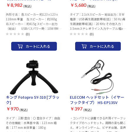
Pebble Pro [SP-PBLPRO-WH]
PBLPL-BK]
￥8,982
￥5,680
(税込)
(税込)
外形寸法： 各スピーカー 約123 x 123 x
タイプ：2.1chスピーカー 総合出力：8 W
118mm 重量 左スピーカー：約365g
電源：USB 再生周波数帯域(低)：50 Hz 再
右スピーカー：約415g スピーカー出力
生周波数帯域(高)：20 KHz その他入力：
（総合） USBバスパワー時：10W RMS/
3.5mmステレオライン入力ケーブル 幅x高
ピーク出力20W※1 USB PD電源アダプ
さx奥行き(ウーファー)：150x202x195
(0)
(0)
ター利用時：30W RMS/ピーク出力
mm ウーファー重量：1050 g
60W※2 ドライバー：2.25インチ 周波数
カートに入れる
カートに入れる
特性：80Hz～20kHz SN比：>75dB 再生
モード※3：USBオーディオ、Bluetooth、
ライン入力 Bluetooth バージョン：
Bluetooth 5.3 プロファイル：A2DP（ワ
イヤレスステレオBluetooth)、HFP（ハン
ズフリープロファイル） コーデック：
SBC 通信距離：約10m（見通し距離）
端子： USBオーディオ入力（USB-C）
※4 USB PD電源入力（USB-C PD）
3.5mmステレオ ライン入力※5 3.5mm
ヘッドホン出力/ヘッドセット入出力※6
キング Fotopro SY-310 [ブラッ
ELECOM ヘッドセット（イヤー
3.5mm マイク入力※7 コントローラー/
ク]
フックタイプ） HS-EP13SV
インジケータ： インジケータLED（右ス
ピーカー前面） 電源/ボリューム ノブ
￥970
￥397
(税込)
(税込)
（右スピーカー前面） Bluetooth ペアリ
タイプ：三脚 雲台：〇 雲台タイプ：自由
・コンパクトに装着できる片耳イヤーフッ
ング/ソース選択ボタン（右スピーカー前
その他機能：水準器 全高：123 mm 縮
クタイプのヘッドセット。周囲の音も聞こ
面） RGBコントロール ボタン（右スピ
長：177 mm 本体重量：180 g
え、オンラインゲーム、ビデオ会議、音声
ーカー前面）/RGBリング（左右スピーカ