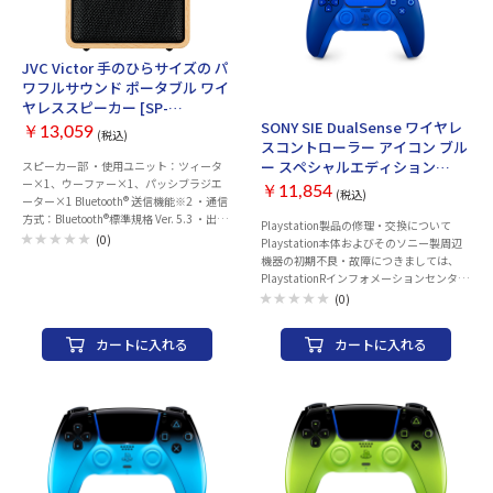
JVC Victor 手のひらサイズの パ
ワフルサウンド ポータブル ワイ
ヤレススピーカー [SP-
WM01BT]
SONY SIE DualSense ワイヤレ
￥13,059
(税込)
スコントローラー アイコン ブル
ー スペシャルエディション
スピーカー部 ・使用ユニット：ツィータ
ー×1、ウーファー×1、パッシブラジエ
[CFI-ZCT2JZB]
￥11,854
(税込)
ーター×1 Bluetooth® 送信機能※2 ・通信
方式：Bluetooth®標準規格 Ver. 5.3 ・出
Playstation製品の修理・交換について
力：Class 1 ・最大通信距離：約10m ・対
(0)
Playstation本体およびそのソニー製周辺
応プロファイル：A2DP、 AVRCP ・対応コ
機器の初期不良・故障につきましては、
ーデック：SBC、AAC 電源：内蔵リチウム
PlaystationRインフォメーションセンター
イオン電池 DC5V 1.8A 実用最大出力：
までお問い合わせのほどお願いいたしま
(0)
3W(ツィーター) + 7W(ウーファー) 連続再
す。販売店での返品・交換は行っておりま
生時間※1：約12時間 充電時間※1：約3
せん。 また、お買い上げいただいた製品
時間 充電端子：専用USB端子 最大外形寸
カートに入れる
カートに入れる
の付属品の不足や欠品のお問合せも下記コ
法：幅 114 mm × 高さ 106 mm × 奥行き
ールセンターでお受けしています。
80 mm 質量：約580g 付属品：専用USBケ
Playstationインフォメーションセンター
ーブル（1m）、取扱説明書
電話番号：0570-783-929(一部のIP電話の
場合 050-3754-9800) 受付時間 10:00 ～
18:00 同梱物： ・DualSense® ワイヤレス
コントローラー アイコン ブルー スペシャ
ルエディション ・取扱説明書
PlayStation®を象徴するカラーの限定コン