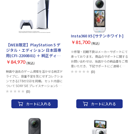
夜間撮影機能：○ 360度カメラ：○ タッ
系統 (ARC対応) (eARC対応) 幅x高さx奥
チパネル：○ 静止画解像度：
行：1300x64x113 mm 重量：5.5 kg
11904×5952 メモリー静止画記録形式：
DNG メモリー動画解像度：7680×3840
インターフェース：USB 3.0 Typ-C 内蔵マ
イク：内蔵マイク×4 外部マイク入力：
3.5mmマイクアダプター(別売) LOG撮
影：○ 音声コントロール：○ Wi-Fi：○
Insta360 X5 [サテンホワイト]
セット商品
Bluetooth：○ 防水性能：15m 耐低温性
￥81,700
(税込)
能：-20℃ 幅x高さx奥行き：
【WEB限定】PlayStation 5 デ
46x124.5x38.2 mm 本体重量：200 g カラ
ジタル・エディション 日本語専
※修理・初期不良はメーカーサポートにて
ー：ブラック
用(CFI-2200B01) ＋ 純正ディス
承っております。 商品のサポートに関する
クドライブ ＋ エレコム 外付け
お問い合わせは、当店からの納品書をご用
￥84,970
(税込)
SSD 1TB セット
意いただき、 下記サポートにご連絡くださ
い。 ※当店での返品・交換は行っており
映画や過去のゲーム資産を活かせる純正ド
(0)
ません。 Insta360お客様コールセンター
ライブに、容量不足を気にせずコレクショ
TEL：050-1731-8488 営業時間：月-金
ンできる1TBのSSDを同梱。 セット内容に
10:00-13:30 14:30-19:00（祝日を除く）
ついて SONY SIE プレイステーション5 デ
画質：8K 撮像素子：1/1.28型 タイプ：ア
ジタル・エディション 日本語専用 Console
(0)
クションカメラ 記録メディア：
Language Japanese only [CFI-2200B01]
microSDHCカード microSDXCカード(最大
× 1 SONY SIE 新型PlayStation 5用ディス
カートに入れる
カートに入れる
1TB) 液晶モニター：2.5 型(インチ) 手ブレ
クドライブ(CFI-ZDD1J) × 1 ELECOM 外
補正機構：○ 焦点距離：6mm F値：F2 夜
付けポータブルSSD 1TB-ブラック [ESD-
間撮影機能：○ 撮影時間：208 分 360度
EMC1000GBK] × 1 全3点をセットにして
カメラ：○ タッチパネル：○ 静止画解像
お届けします。
度：11904×5952 メモリー静止画記録形
式：DNG メモリー動画解像度：
7680×3840 インターフェース：USB 3.0