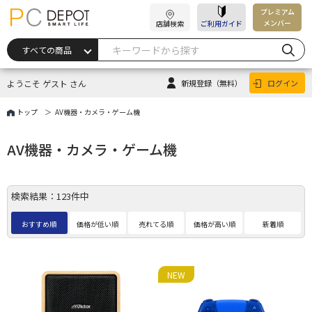
プレミアム
メンバー
店舗検索
ご利用ガイド
ようこそ ゲスト さん
新規登録
（無料）
ログイン
トップ
AV機器・カメラ・ゲーム機
AV機器・カメラ・ゲーム機
検索結果：123件中
おすすめ順
価格が低い順
売れてる順
価格が高い順
新着順
NEW